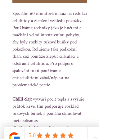
Speciální 60 minutová masáž na redukci
celulitidy a zlepšení vzhledu pokožky.
Používáme techniky jako je hnětení a
mačkání velmi intenzivními pohyby,
aby byly rozbity tukové buňky pod
pokožkou. Rolujeme také podkožní
tkáň, což pomůže zlepšit cirkulaci a
odstranit celulitidu. Pro podporu
spalování tuků používáme
anticelulitidní zábal/náplast na
problematické partie.
Chilli olej:
vytváří pocit tepla a zvyšuje
průtok krve, tím podporuje rozklad
tukových buněk a pomáhá stimulovat
metabolismus
Skořicový olej:
pomáhá zpevnit a
tonizovat pokožku, což přispívá ke