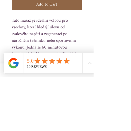
Add to Cart
Tato masáž je ideální volbou pro
všechny, kteří hledají úlevu od
svalového napětí a regeneraci po
náročném tréninku nebo sportovním
výkonu. Jedná se 60 minutovou
intezivní hloubkovou masáž. Používáme
mátový olej, který má příjemné chladivé
účinky, které pomáhají zklidnit
namožené svaly a zlepšit krevní oběh.
Mátový olej navíc působí osvěžujícím a
povzbuzujícím způsobem, takže se po
masáži budete cítit nejen uvolněně, ale i
plní energie. Platnost voucheru do
30.6.2025.