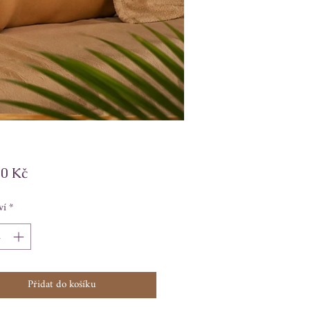
Cena
00 Kč
ví
*
Přidat do košíku