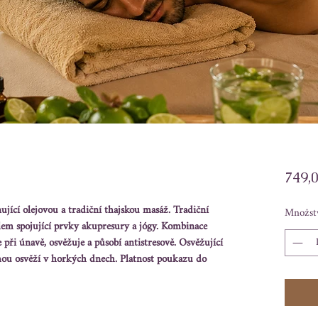
749,
jící olejovou a tradiční thajskou masáž. Tradiční
Množst
lem spojující prvky akupresury a jógy. Kombinace
 při únavě, osvěžuje a působí antistresově. Osvěžující
hou osvěží v horkých dnech. Platnost poukazu do