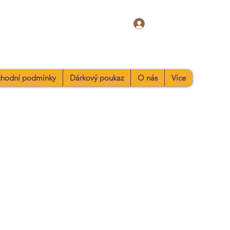
Přihlásit se
hodní podmínky
Dárkový poukaz
O nás
Více